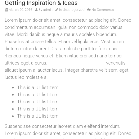
Getting Inspiration & Ideas
March 20, 2016
By
admin
In
Uncategorized
No Comments
Lorem ipsum dolor sit amet, consectetur adipiscing elit. Donec
condimentum accumsan ligula, non commodo dolor varius
vitae. Morbi dapibus neque a mauris sodales bibendum.
Phasellus at ornare tellus. Etiam vel ligula eros. Vestibulum
dictum dictum laoreet. Cras molestie porttitor felis, quis
rhoncus neque varius et. Etiam vitae orci sed nunc tempor
ultrices eget a purus.
Quisque pellentesque quam
venenatis,
aliquet ipsum a, auctor lacus. Integer pharetra velit sem, eget
luctus leo molestie a.
This is a UL list item
This is a UL list item
This is a UL list item
This is a UL list item
This is a UL list item
Suspendisse consectetur laoreet diam eleifend interdum.
Lorem ipsum dolor sit amet, consectetur adipiscing elit. Donec