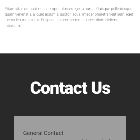
Etiam vitae orci sed nunc tempor ultrices eget a purus. Quisque pellentesque
quam venenatis, aliquet ipsum a, auctor lacus. Integer pharetra velit sem, eget
luctus leo molestie a. Suspendisse consectetur laoreet diam eleifend
interdum.
Contact Us
General Contact