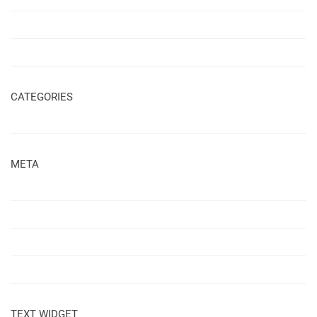
March 2016
February 2016
CATEGORIES
Uncategorized
META
Log in
Entries feed
Comments feed
WordPress.org
TEXT WIDGET