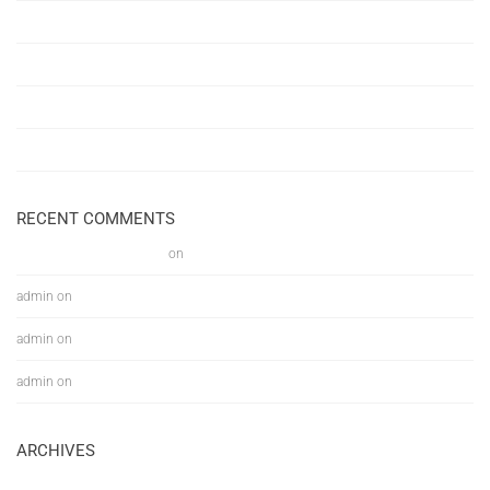
Unleash Your Creativity
Quote Format
Multitasking on the GO!
Getting Inspiration & Ideas
RECENT COMMENTS
A WordPress Commenter
on
Hello world!
admin
on
Multitasking on the GO!
admin
on
Multitasking on the GO!
admin
on
Multitasking on the GO!
ARCHIVES
January 2018