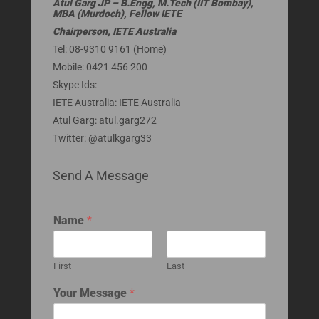
Atul Garg JP – B.Engg, M.Tech (IIT Bombay),
MBA (Murdoch), Fellow IETE
Chairperson, IETE Australia
Tel: 08-9310 9161 (Home)
Mobile: 0421 456 200
Skype Ids:
IETE Australia: IETE Australia
Atul Garg: atul.garg272
Twitter: @atulkgarg33
Send A Message
Name
*
First
Last
Your Message
*